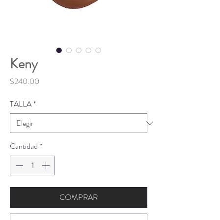
Keny
Precio
$240.00
TALLA
*
Cantidad
*
COMPRAR