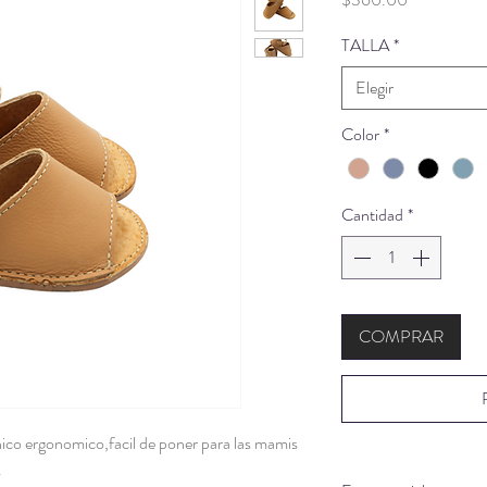
TALLA
*
Elegir
Color
*
Cantidad
*
COMPRAR
nico ergonomico,facil de poner para las mamis
.