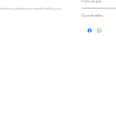
Forro en piel
primeros pasitos con mucho estilo y sin
Son hipoalergénicos
Guia de tallas.
Todos nuestros modelo
especialmente tratada
Ver guía
cuidar la piel del beb
transpiración de sus p