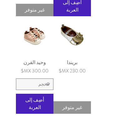
أضِف إلى
العربة
غير متوفر
بريندا
وحيد القرن
السعر
السعر
أضِف إلى
غير متوفر
العربة