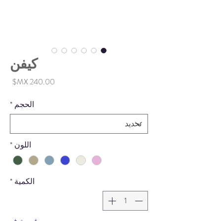
كيفن
السع
الحجم
*
اللون
*
الكمية
*