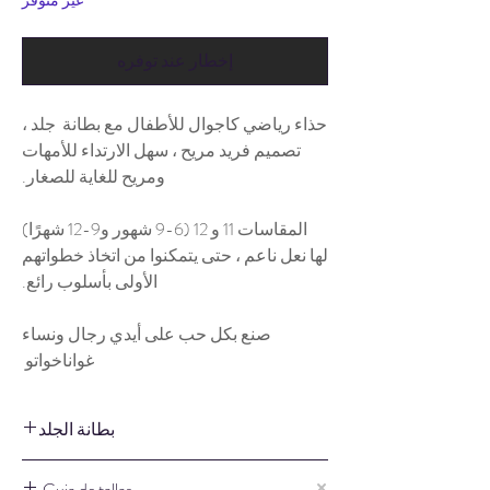
غير متوفر
إخطار عند توفره
حذاء رياضي كاجوال للأطفال مع بطانة جلد ،
تصميم فريد مريح ، سهل الارتداء للأمهات
ومريح للغاية للصغار.
المقاسات 11 و 12 (6-9 شهور و9-12 شهرًا)
لها نعل ناعم ، حتى يتمكنوا من اتخاذ خطواتهم
الأولى بأسلوب رائع.
صنع بكل حب على أيدي رجال ونساء
غواناخواتو
بطانة الجلد
هم هيبوالرجينيك
Guia de tallas.