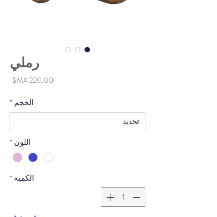
رملي
السع
الحجم
*
اللون
*
الكمية
*