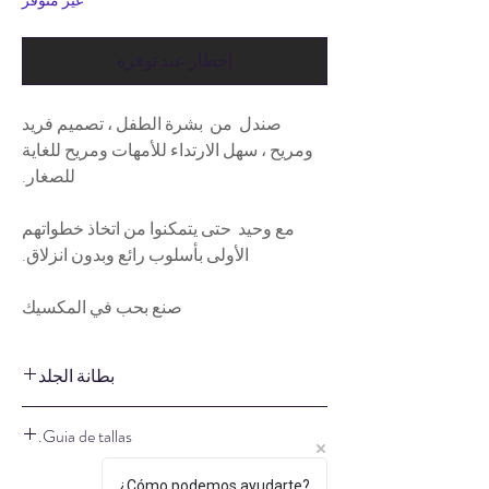
غير متوفر
إخطار عند توفره
صندل من بشرة الطفل ، تصميم فريد
ومريح ، سهل الارتداء للأمهات ومريح للغاية
للصغار.
مع وحيد حتى يتمكنوا من اتخاذ خطواتهم
الأولى بأسلوب رائع وبدون انزلاق.
صنع بحب في المكسيك
بطانة الجلد
هم هيبوالرجينيك
Guia de tallas.
جميع موديلاتنا مبطنة بالجلد ومعالجتها بشكل
خاص ومصبوغة بطريقة نباتية للعناية ببشرة
Ver guía
¿Cómo podemos ayudarte?