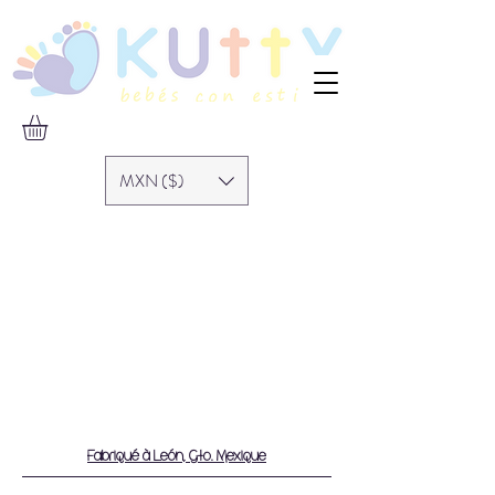
MXN ($)
Fabriqué à León, Gto. Mexique