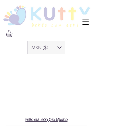
MXN ($)
Feito em León, Gto. México