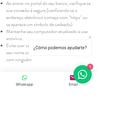
Ao entrar no portal do seu banco, verifique se
sua conexão é segura (verificando se o
endereço eletrônico começa com "https" ou
se aparece um símbolo de cadeado).
Mantenha seu computador atualizado e use
antivírus.
Evite usar senhas fáceis de adivinhar, como
¿Cómo podemos ayudarte?
seu nome ou aniversário, e não as compartilhe
com ninguém.
1
PAGAMENTO OFFLINE
Whatsapp
Email
Agora as confirmações são imediatas e são
feitas no momento em que o comprador
efetua o pagamento no checkout.
Você pode fazer seu pagamento sem cartão
de crédito, em dinheiro em mais de 15.500
agências.