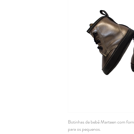
Botinhas de bebê Marteen com forro
para os pequenos.