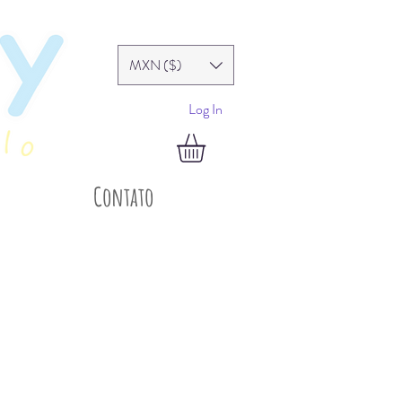
MXN ($)
Log In
Contato