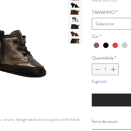
TAMANHO
*
Selecionar
Cor
*
Quantidade
*
Esgotado
Notifique-me qua
 couro, design exclusivo e super confortável
forro de couro