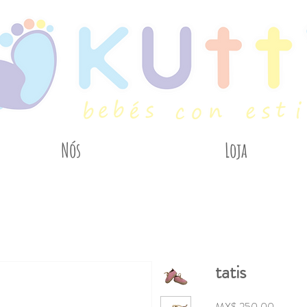
Nós
Loja
tatis
Preço
MX$ 250,00