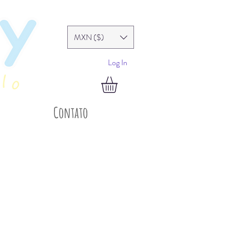
MXN ($)
Log In
Contato