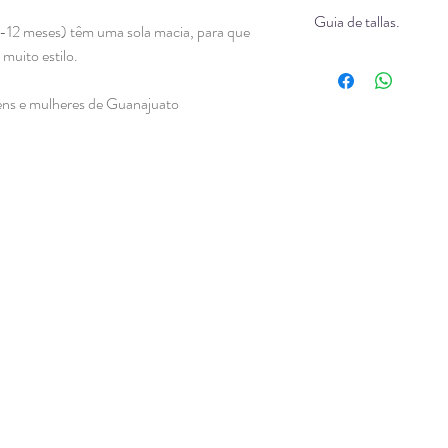
São hipoalergênicos
Guia de tallas.
Todos os nossos mode
-12 meses) têm uma sola macia, para que
especialmente tratado 
muito estilo.
Ver guía
cuidar da pele do bebê
transpiração de seus 
ens e mulheres de Guanajuato