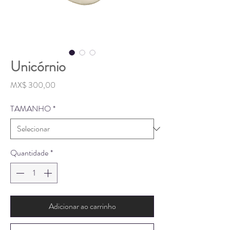
Unicórnio
Preço
MX$ 300,00
TAMANHO
*
Quantidade
*
Adicionar ao carrinho