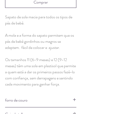
Comprar
Sapato de sola macia para todos os tipos de
pés de bebê.
A mola e a forma do sapato permitem que os
pés de bebê gordinhos ou magros se
adaptem. fácil de colocar e ajustar.
Os tamanhos 11 (6-9 meses) e 12 (9-12
meses) têm uma sola em plastisol que permite
a quem está a dar os primeiros passos fazê-lo
com confiança, sem derrapagens e sentindo
cada movimento para ganhar força.
forro de couro
São hipoalergênicos